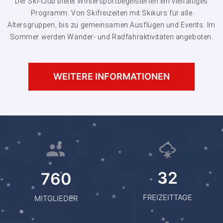
Der Ski-Club bietet Wintersportbegeisterten ein vielfältiges
Programm: Von Skifreizeiten mit Skikurs für alle
Altersgruppen, bis zu gemeinsamen Ausflügen und Events. Im
Sommer werden Wander- und Radfahraktivitäten angeboten.
WEITERE INFORMATIONEN
32
760
FREIZEITTAGE
MITGLIEDER