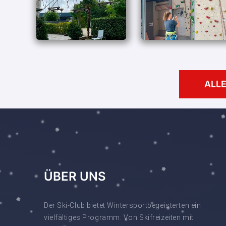
ALL
ÜBER UNS
Der Ski-Club bietet Wintersportbegeisterten ein
vielfältiges Programm: Von Skifreizeiten mit